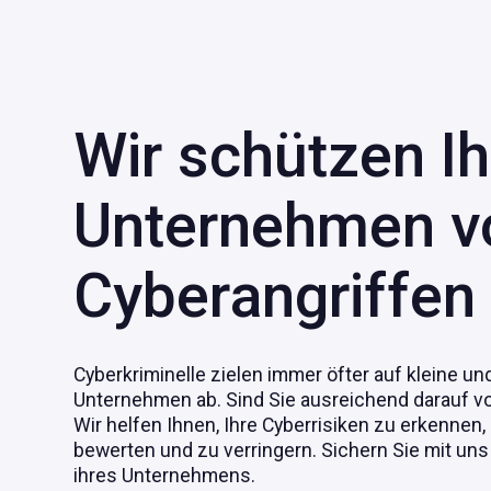
W
i
r
s
c
h
ü
t
z
e
n
I
h
U
n
t
e
r
n
e
h
m
e
n
v
C
y
b
e
r
a
n
g
r
i
f
f
e
n
Cyberkriminelle zielen immer öfter auf kleine und
Unternehmen ab. Sind Sie ausreichend darauf vo
Wir helfen Ihnen, Ihre Cyberrisiken zu erkennen,
bewerten und zu verringern. Sichern Sie mit uns
ihres Unternehmens.