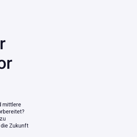
r
o
r
 mittlere
rbereitet?
 zu
 die Zukunft